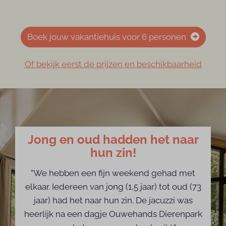
Boek jouw vakantiehuis voor 6 personen
Of bekijk eerst de prijzen en beschikbaarheid
Jong en oud hadden het naar
hun zin!
"We hebben een fijn weekend gehad met
elkaar. Iedereen van jong (1,5 jaar) tot oud (73
jaar) had het naar hun zin. De jacuzzi was
heerlijk na een dagje Ouwehands Dierenpark