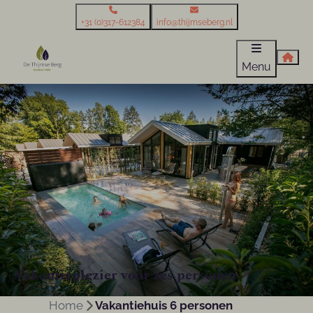
+31 (0)317-612384
info@thijmseberg.nl
Menu
Vakantieplezier voor zes personen
Home
Vakantiehuis 6 personen