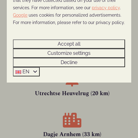
that they have collected based on your use of their
services. For more information, see our
privacy policy
.
Ouwehands Dierenpark (6 km)
Google
uses cookies for personalized advertisements.
For more information, please refer to our privacy policy.
Accept all
MTB-route Kwintelooijen (6 km)
Customize settings
Decline
EN
Utrechtse Heuvelrug (20 km)
Dagje Arnhem (33 km)