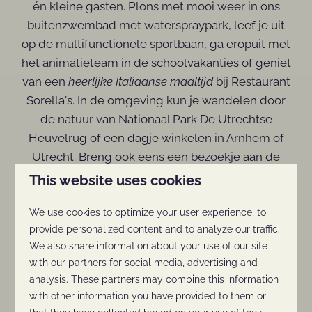
én kleine gasten. Plons met mooi weer in ons
buitenzwembad met waterspraypark, leef je uit
op de multifunctionele sportbaan, ga eropuit met
het animatieteam in de schoolvakanties of geniet
van een
heerlijke Italiaanse maaltijd
bij Restaurant
Sorella's. In de omgeving kun je wandelen door
de natuur van Nationaal Park De Utrechtse
Heuvelrug of een dagje winkelen in Arnhem of
Utrecht. Breng ook eens een bezoekje aan de
unieke dieren van
Ouwehands Dierenpark
.
This website uses cookies
Dankzij onze
centrale ligging
is er altijd wat te
beleven in de buurt!
We use cookies to optimize your user experience, to
provide personalized content and to analyze our traffic.
We also share information about your use of our site
Onze aanraders in de omgeving:
with our partners for social media, advertising and
analysis. These partners may combine this information
with other information you have provided to them or