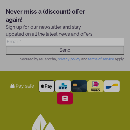
Never miss a (discount) offer
again!
Sign up for our newsletter and stay
updated on all the latest news and offers.
Send
Secured by reCaptcha,
privacy policy
and
terms of service
apply.
Pay safe