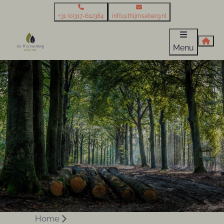
+31 (0)317-612384
info@thijmseberg.nl
Menu
Home